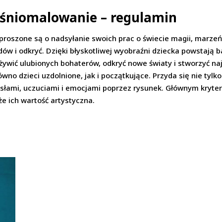
aśniomalowanie – regulamin
e proszone są o nadsyłanie swoich prac o świecie magii, marzeń 
dów i odkryć. Dzięki błyskotliwej wyobraźni dziecka powstają b
żywić ulubionych bohaterów, odkryć nowe światy i stworzyć na
no dzieci uzdolnione, jak i początkujące. Przyda się nie tylk
mysłami, uczuciami i emocjami poprzez rysunek. Głównym kryt
że ich wartość artystyczna.