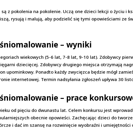
ą z pokolenia na pokolenie. Uczą one dzieci lekcji o życiu i k
iszą, rysują i malują, aby podzielić się tymi opowieściami ze
aśniomalowanie – wyniki
goriach wiekowych (5-6 lat, 7-8 lat, 9-10 lat). Zdobywcy pi
sięgarni dziecięcej. Zdobywcy drugiego miejsca otrzymają nag
on upominkowy. Ponadto każdy zwycięzca będzie mógł zamieśc
ronie internetowej. Termin nadsyłania zgłoszeń upływa 30 list
aśniomalowanie – prace konkursow
wieku od pięciu do dwunastu lat. Celem konkursu jest wprowad
ularniejszych obecnie opowieści. Zachęcając dzieci do tworze
rcze i dać im szansę na rozwinięcie wyobraźni i umiejętności o