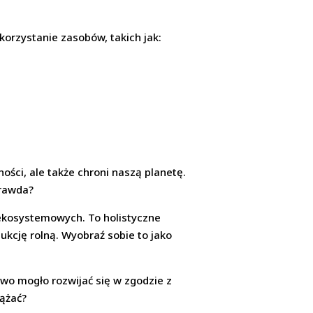
orzystanie zasobów, takich jak:
ości, ale także chroni naszą planetę.
prawda?
 ekosystemowych. To holistyczne
kcję rolną. Wyobraź sobie to jako
two mogło rozwijać się w zgodzie z
dążać?