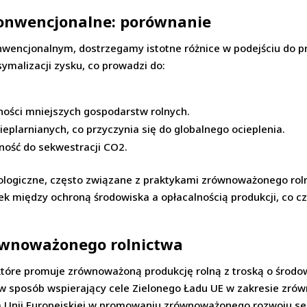
konwencjonalne: porównanie
wencjonalnym, dostrzegamy istotne różnice w podejściu do pro
ymalizacji zysku, co prowadzi do:
ności mniejszych gospodarstw rolnych.
eplarnianych, co przyczynia się do globalnego ocieplenia.
lność do sekwestracji CO2.
kologiczne, często związane z praktykami zrównoważonego roln
dek między ochroną środowiska a opłacalnością produkcji, co c
równoważonego rolnictwa
 które promuje zrównoważoną produkcję rolną z troską o środo
 w sposób wspierający cele Zielonego Ładu UE w zakresie zró
Unii Europejskiej w promowaniu zrównoważonego rozwoju sek