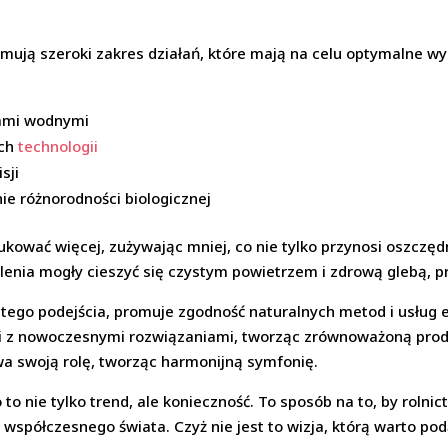
ują szeroki zakres działań, które mają na celu optymalne wyk
ami wodnymi
ych
technologii
sji
ie różnorodności biologicznej
kować więcej, zużywając mniej, co nie tylko przynosi oszczędn
lenia mogły cieszyć się czystym powietrzem i zdrową glebą, 
ą tego podejścia, promuje zgodność naturalnych metod i usług
iki z nowoczesnymi rozwiązaniami, tworząc zrównoważoną produ
wa swoją rolę, tworząc harmonijną symfonię.
 nie tylko trend, ale konieczność. To sposób na to, by rolnic
 współczesnego świata. Czyż nie jest to wizja, którą warto po