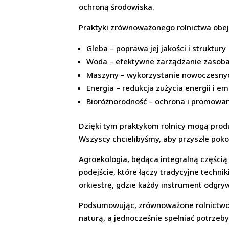
ochroną środowiska.
Praktyki zrównoważonego rolnictwa obejm
Gleba – poprawa jej jakości i struktury
Woda – efektywne zarządzanie zasob
Maszyny – wykorzystanie nowoczesn
Energia – redukcja zużycia energii i emi
Bioróżnorodność – ochrona i promowan
Dzięki tym praktykom rolnicy mogą produ
Wszyscy chcielibyśmy, aby przyszłe poko
Agroekologia, będąca integralną części
podejście, które łączy tradycyjne techn
orkiestrę, gdzie każdy instrument odgry
Podsumowując, zrównoważone rolnictwo to
naturą, a jednocześnie spełniać potrzeby