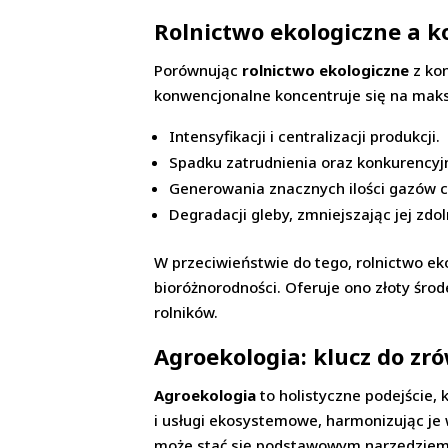
Rolnictwo ekologiczne a 
Porównując
rolnictwo ekologiczne
z kon
konwencjonalne koncentruje się na maks
Intensyfikacji i centralizacji produkcji.
Spadku zatrudnienia oraz konkurencyj
Generowania znacznych ilości gazów ci
Degradacji gleby, zmniejszając jej zdo
W przeciwieństwie do tego, rolnictwo e
bioróżnorodności. Oferuje ono złoty śro
rolników.
Agroekologia: klucz do z
Agroekologia
to holistyczne podejście,
i usługi ekosystemowe, harmonizując je
może stać się podstawowym narzędziem 