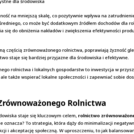
zystne dla środowiska
ność na mniejszą skalę, co pozytywnie wpływa na zatrudnieni
ośredniego, co może być dodatkowym źródłem dochodów dla ro
ia się do obniżenia nakładów i zwiększenia efektywności produk
ną częścią zrównoważonego rolnictwa, poprawiają żyzność gleb
two staje się bardziej przyjazne dla środowiska i efektywne.
o rolnictwa i lokalnych gospodarstw to inwestycja w przysz
 ale także wspierać lokalne społeczności i zapewniać sobie do
 Zrównoważonego Rolnictwa
odowiska staje się kluczowym celem,
rolnictwo zrównoważon
iwie oznacza? To strategia, która dąży do minimalizacji negat
cji i akceptację społeczną. W uproszczeniu, to jak balansowan