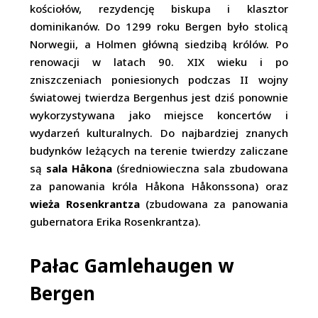
kościołów, rezydencję biskupa i klasztor
dominikanów. Do 1299 roku Bergen było stolicą
Norwegii, a Holmen główną siedzibą królów. Po
renowacji w latach 90. XIX wieku i po
zniszczeniach poniesionych podczas II wojny
światowej twierdza Bergenhus jest dziś ponownie
wykorzystywana jako miejsce koncertów i
wydarzeń kulturalnych. Do najbardziej znanych
budynków leżących na terenie twierdzy zaliczane
są
sala Håkona
(średniowieczna sala zbudowana
za panowania króla Håkona Håkonssona) oraz
wieża
Rosenkrantza
(zbudowana za panowania
gubernatora Erika Rosenkrantza).
Pałac Gamlehaugen w
Bergen