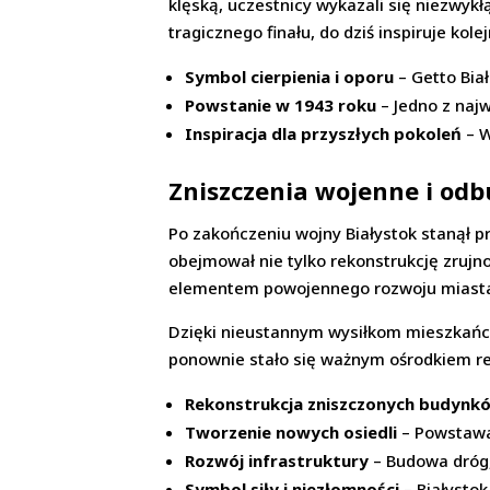
klęską, uczestnicy wykazali się niezwyk
tragicznego finału, do dziś inspiruje kole
Symbol cierpienia i oporu
– Getto Biał
Powstanie w 1943 roku
– Jedno z naj
Inspiracja dla przyszłych pokoleń
– W
Zniszczenia wojenne i od
Po zakończeniu wojny Białystok stanął 
obejmował nie tylko rekonstrukcję zruj
elementem powojennego rozwoju miast
Dzięki nieustannym wysiłkom mieszkańców 
ponownie stało się ważnym ośrodkiem re
Rekonstrukcja zniszczonych budynk
Tworzenie nowych osiedli
– Powstawał
Rozwój infrastruktury
– Budowa dróg, 
Symbol siły i niezłomności
– Białysto