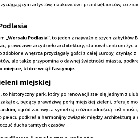
przyciągającym artystów, naukowców i przedsiębiorców, co zna
Podlasia
nem
„Wersalu Podlasia”
, to jeden z najważniejszych zabytków
c, prawdziwe arcydzieło architektury, stanowił centrum życia 
 zdobione wnętrza przyciągały gości z całej Europy, czyniąc z 
ystów, ale także przypomina o dawnej świetności miasta, podkre
o miejsce, które wciąż fascynuje
.
ieleni miejskiej
, to historyczny park, który po renowacji stał się jednym z u
y zakątek, będący prawdziwą perłą miejskiej zieleni, oferuje 
cuskim
, ogród zachwyca symetrią i różnorodnością roślinności
do pałacu podkreśla harmonijny związek między architekturą a n
poczuć ducha tamtych czasów.