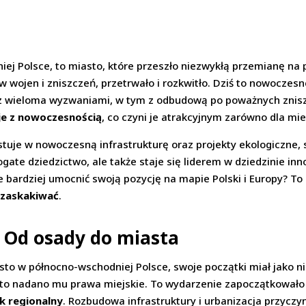
ej Polsce, to miasto, które przeszło niezwykłą przemianę na 
 wojen i zniszczeń, przetrwało i rozkwitło. Dziś to nowoczesn
 z wieloma wyzwaniami, w tym z odbudową po poważnych zniszc
eje z nowoczesnością
, co czyni je atrakcyjnym zarówno dla mi
tuje w nowoczesną infrastrukturę oraz projekty ekologiczne,
gate dziedzictwo, ale także staje się liderem w dziedzinie inno
e bardziej umocnić swoją pozycję na mapie Polski i Europy? To 
i zaskakiwać
.
: Od osady do miasta
iasto w północno-wschodniej Polsce, swoje początki miał jak
edy to nadano mu prawa miejskie. To wydarzenie zapoczątkował
k regionalny
. Rozbudowa infrastruktury i urbanizacja przyczyn