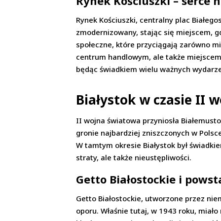
Rynek Kościuszki – serce 
Rynek Kościuszki, centralny plac Białego
zmodernizowany, stając się miejscem, g
społeczne, które przyciągają zarówno mie
centrum handlowym, ale także miejscem,
będąc świadkiem wielu ważnych wydarz
Białystok w czasie II 
II wojna światowa przyniosła Białemusto
gronie najbardziej zniszczonych w Polsc
W tamtym okresie Białystok był świadkie
straty, ale także nieustępliwości.
Getto Białostockie i pows
Getto Białostockie, utworzone przez nie
oporu. Właśnie tutaj, w 1943 roku, miał