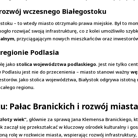
 rozwój wczesnego Białegostoku
ostoku – to wtedy miasto otrzymało prawa miejskie. Był to mo
gło rozwijać swoją infrastrukturę, co z kolei umożliwiło szybk
ralnym
, przyciągającym nowych mieszkańców oraz inwestorów.
regionie Podlasia
olę jako
stolica województwa podlaskiego
. Jest nie tylko ce
 Podlasiu jest nie do przecenienia – miasto stanowi ważny
węz
estorów. Jako stolica województwa, Białystok odgrywa istotną r
całego regionu.
u: Pałac Branickich i rozwój miast
„złoty wiek”
, głównie za sprawą Jana Klemensa Branickiego, 
ok zaczął się przekształcać w kluczowy ośrodek kulturalny i g
ną rolę w rozkwicie miasta, wspierając rozwój infrastruktury, 