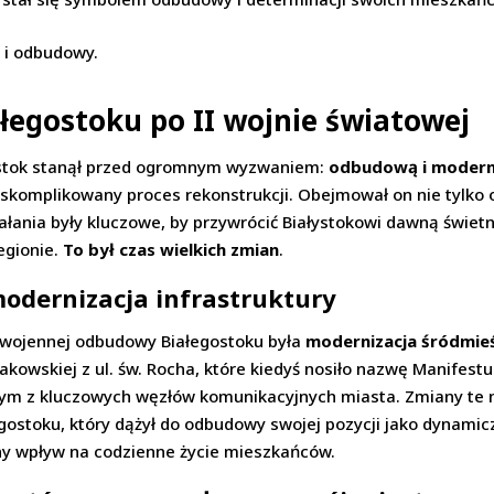
i i odbudowy.
łegostoku po II wojnie światowej
łystok stanął przed ogromnym wyzwaniem:
odbudową i modern
 i skomplikowany proces rekonstrukcji. Obejmował on nie tyl
iałania były kluczowe, by przywrócić Białystokowi dawną świet
egionie.
To był czas wielkich zmian
.
odernizacja infrastruktury
wojennej odbudowy Białegostoku była
modernizacja śródmie
akowskiej z ul. św. Rocha, które kiedyś nosiło nazwę Manifest
ym z kluczowych węzłów komunikacyjnych miasta. Zmiany te nie
egostoku, który dążył do odbudowy swojej pozycji jako dynam
ny wpływ na codzienne życie mieszkańców.