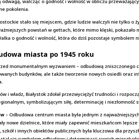
łą odwagą, walcząc o godność i wolność w obliczu przeważający
jne pokolenia.
ostockie stało się miejscem, gdzie ludzie walczyli nie tylko o 
ważniejszych powstań w gettach, które mimo klęski, pokazało
alka o godność i wolność, która do dziś pozostaje symbolem n
budowa miasta po 1945 roku
przed monumentalnym wyzwaniem – odbudową zniszczonego cent
nowanych budynków, ale także tworzenie nowych osiedli oraz i
a.
i władz, Białystok zdołał przezwyciężyć trudności i rozpocząć
gionalnym, symbolizującym siłę, determinację i niezłomność
ów
– Odbudowa centrum miasta była jednym z najważniejszych
y nowe dzielnice, które miały zapewnić mieszkańcom lepsze 
szkół i innych obiektów publicznych była kluczowa dla przyszł
k stał się symbolem odbudowy i determinacji swoich mieszkań