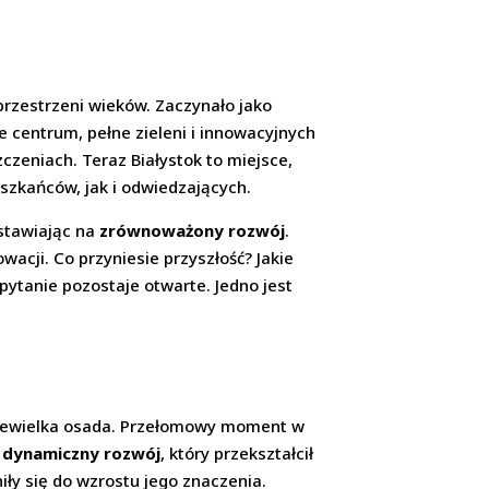
przestrzeni wieków. Zaczynało jako
e centrum, pełne zieleni i innowacyjnych
zeniach. Teraz Białystok to miejsce,
eszkańców, jak i odwiedzających.
 stawiając na
zrównoważony rozwój
.
wacji. Co przyniesie przyszłość? Jakie
pytanie pozostaje otwarte. Jedno jest
o niewielka osada. Przełomowy moment w
o
dynamiczny rozwój
, który przekształcił
iły się do wzrostu jego znaczenia.