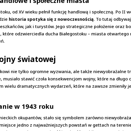
handlowe i społeczne miasta
stoku, od XV wieku pełnił funkcję handlową i społeczną. Po II 
dzie
historia spotyka się z nowoczesnością
. To tutaj odbywaj
szkańców, jak i turystów. Jego strategiczne położenie oraz bog
 które odzwierciedla ducha Białegostoku – miasta otwartego 
eń.
wojny światowej
kowi nie tylko ogromne wyzwania, ale także niewyobrażalne tra
e, musiało stawić czoła konsekwencjom wojny, które na długo o
m wielu dramatycznych wydarzeń, które na zawsze zmieniły jeg
tanie w 1943 roku
mieckich okupantów, stało się symbolem zarówno niewyobrażaln
o miejsce jedno z najważniejszych powstań w gettach na tereni